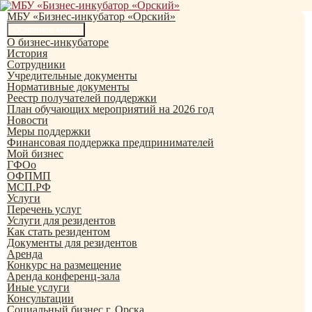
Перейти
к
МБУ «Бизнес-инкубатор «Орский»
содержимому
Поиск
Основное меню
О бизнес-инкубаторе
История
Сотрудники
Учредительные документы
Нормативные документы
Реестр получателей поддержки
План обучающих мероприятий на 2026 год
Новости
Меры поддержки
Финансовая поддержка предпринимателей
Мой бизнес
ГФОо
ОФПМП
МСП.РФ
Услуги
Перечень услуг
Услуги для резидентов
Как стать резидентом
Документы для резидентов
Аренда
Конкурс на размещение
Аренда конференц-зала
Иные услуги
Консультации
Социальный бизнес г. Орска