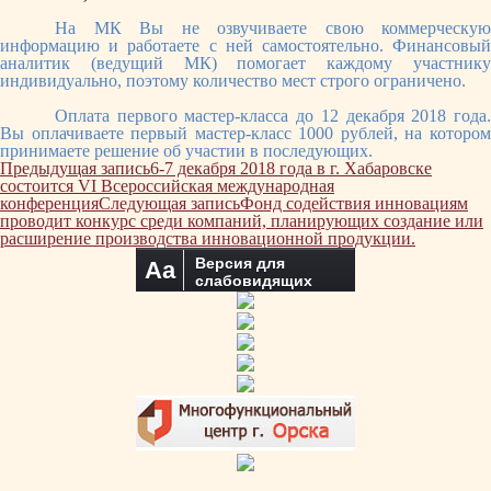
На МК Вы не озвучиваете свою коммерческую
информацию и работаете с ней самостоятельно. Финансовый
аналитик (ведущий МК) помогает каждому участнику
индивидуально, поэтому количество мест строго ограничено.
Оплата первого мастер-класса до 12 декабря 2018 года.
Вы оплачиваете первый мастер-класс 1000 рублей, на котором
принимаете решение об участии в последующих.
Навигация
Предыдущая запись
6-7 декабря 2018 года в г. Хабаровске
по
состоится VI Всероссийская международная
записям
конференция
Следующая запись
Фонд содействия инновациям
проводит конкурс среди компаний, планирующих создание или
расширение производства инновационной продукции.
Версия для
Aa
слабовидящих