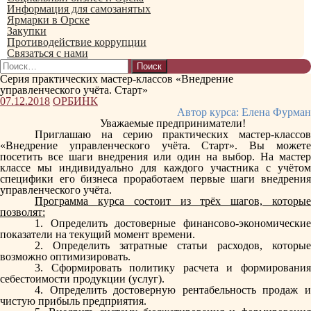
Информация для самозанятых
Ярмарки в Орске
Закупки
Противодействие коррупции
Связаться с нами
Найти:
Серия практических мастер-классов «Внедрение
управленческого учёта. Старт»
07.12.2018
ОРБИНК
Автор курса: Елена Фурман
Уважаемые предприниматели!
Приглашаю на серию практических мастер-классов
«Внедрение управленческого учёта. Старт».
Вы может
посетить все шаги внедрения или один на выбор. На мастер
классе мы индивидуально для каждого участника с учётом
специфики его бизнеса проработаем первые шаги внедрения
управленческого учёта.
Программа курса состоит из трёх шагов, которые
позволят:
1. Определить достоверные финансово-экономические
показатели на текущий момент времени.
2. Определить затратные статьи расходов, которые
возможно оптимизировать.
3. Сформировать политику расчета и формирования
себестоимости продукции (услуг).
4. Определить достоверную рентабельность продаж и
чистую прибыль предприятия.