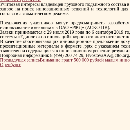
Учитывая интересы владельцев грузового подвижного состава 
запрос на поиск инновационных решений и технологий для 
состава в автоматическом режиме.
Предложения участников могут предусматривать разработк
использование имеющихся в ОАО «РЖД» (АСКО ПВ).
Заявки принимаются с 29 июля 2019 года по 6 сентября 2019 
системы «Единое окно инноваций» корпоративного интернет п
В качестве обосновывающих инновационное предложение доку
презентационные материалы в формате .pptx с указанием тех
заявителя на содержащиеся в инновационном решении результаты
Подробная информация: 8 (499) 260 74 29, HvostovaAA@cfto.org
Навигация
Предыдущая запись
Внимание грант 500 000 рублей малым инн
по
Оренбурге
записям