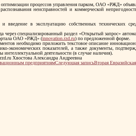
в оптимизации процессов управления парком, ОАО «РЖД» объяв
распознавания неисправностей и коммерческой непригоднос
у и введение в эксплуатацию собственных технических сре
года через специализированный раздел «Открытый запрос» авто
ортала ОАО «РЖД» (
innovation.rzd.ru
) по предложенной форме.
ментов необходимо приложить текстовое описание инновацион
нико-экономических показателей, а также документы, подтвер
 интеллектуальной деятельности (в случае наличия).
.rzd.ru Хвостова Александра Андреевна
овационным предприятиям
Следующая запись
Вторая Евразийская