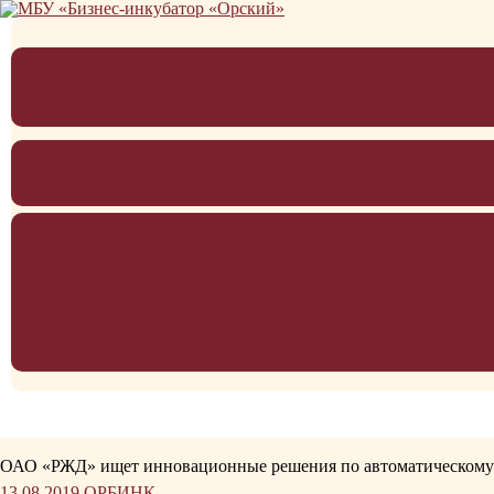
Перейти
к
содержимому
ОАО «РЖД» ищет инновационные решения по автоматическому 
13.08.2019
ОРБИНК