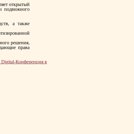
ляет открытый
ти подвижного
дств, а также
матизированной
ного решения,
ждающие права
 Digital-Конференция в