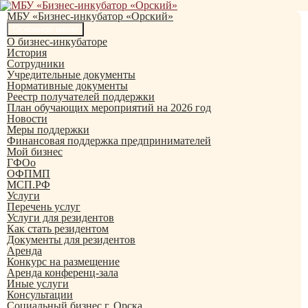
Перейти
к
МБУ «Бизнес-инкубатор «Орский»
содержимому
Поиск
Основное меню
О бизнес-инкубаторе
История
Сотрудники
Учредительные документы
Нормативные документы
Реестр получателей поддержки
План обучающих мероприятий на 2026 год
Новости
Меры поддержки
Финансовая поддержка предпринимателей
Мой бизнес
ГФОо
ОФПМП
МСП.РФ
Услуги
Перечень услуг
Услуги для резидентов
Как стать резидентом
Документы для резидентов
Аренда
Конкурс на размещение
Аренда конференц-зала
Иные услуги
Консультации
Социальный бизнес г. Орска