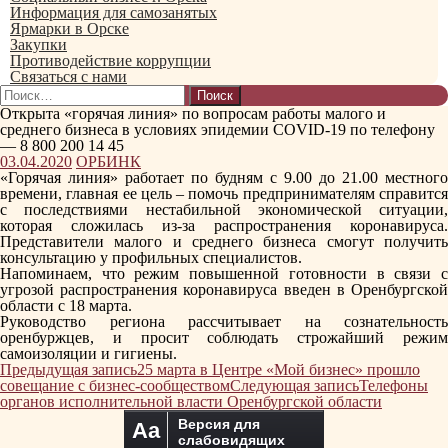
Информация для самозанятых
Ярмарки в Орске
Закупки
Противодействие коррупции
Связаться с нами
Найти:
Открыта «горячая линия» по вопросам работы малого и
среднего бизнеса в условиях эпидемии COVID-19 по телефону
— 8 800 200 14 45
03.04.2020
ОРБИНК
«Горячая линия» работает по будням с 9.00 до 21.00 местного
времени, главная ее цель – помочь предпринимателям справится
с последствиями нестабильной экономической ситуации,
которая сложилась из-за распространения коронавируса.
Представители малого и среднего бизнеса смогут получить
консультацию у профильных специалистов.
Напоминаем, что режим повышенной готовности в связи с
угрозой распространения коронавируса введен в Оренбургской
области с 18 марта.
Руководство региона рассчитывает на сознательность
оренбуржцев, и просит соблюдать строжайший режим
самоизоляции и гигиены.
Навигация
Предыдущая запись
25 марта в Центре «Мой бизнес» прошло
по
совещание с бизнес-сообществом
Следующая запись
Телефоны
записям
органов исполнительной власти Оренбургской области
Версия для
Aa
слабовидящих