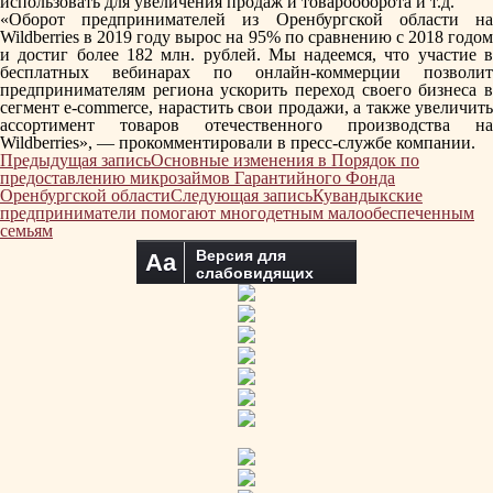
использовать для увеличения продаж и товарооборота и т.д.
«Оборот предпринимателей из Оренбургской области на
Wildberries в 2019 году вырос на 95% по сравнению с 2018 годом
и достиг более 182 млн. рублей. Мы надеемся, что участие в
бесплатных вебинарах по онлайн-коммерции позволит
предпринимателям региона ускорить переход своего бизнеса в
сегмент e-commerce, нарастить свои продажи, а также увеличить
ассортимент товаров отечественного производства на
Wildberries», — прокомментировали в пресс-службе компании.
Навигация
Предыдущая запись
Основные изменения в Порядок по
по
предоставлению микрозаймов Гарантийного Фонда
записям
Оренбургской области
Следующая запись
Кувандыкские
предприниматели помогают многодетным малообеспеченным
семьям
Версия для
Aa
слабовидящих