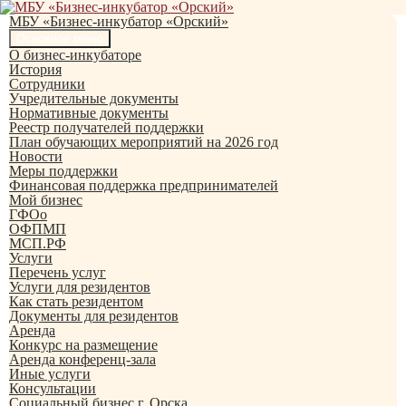
Перейти
к
МБУ «Бизнес-инкубатор «Орский»
содержимому
Поиск
Основное меню
О бизнес-инкубаторе
История
Сотрудники
Учредительные документы
Нормативные документы
Реестр получателей поддержки
План обучающих мероприятий на 2026 год
Новости
Меры поддержки
Финансовая поддержка предпринимателей
Мой бизнес
ГФОо
ОФПМП
МСП.РФ
Услуги
Перечень услуг
Услуги для резидентов
Как стать резидентом
Документы для резидентов
Аренда
Конкурс на размещение
Аренда конференц-зала
Иные услуги
Консультации
Социальный бизнес г. Орска