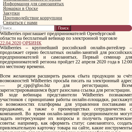
Информация для самозанятых
Ярмарки в Орске
Закупки
Противодействие коррупции
Связаться с нами
Найти:
Wildberries приглашает предпринимателей Оренбургской
области на бесплатный вебинар по электронной торговле
22.04.2020
ОРБИНК
Wildberries – крупнейший российский онлайн-ритейлер –
продолжает серию бесплатных онлайн-занятий для российских
предпринимателей и самозанятых. Первый семинар для
предпринимателей региона пройдет 22 апреля 2020 года в 12:00
по местному времени.
Всем желающим расширить рынок сбыта продукции за счёт
возможностей Wildberries просьба писать на электронный адрес
— pr_cpp@gfoo.biz для регистрации. Всем
зарегистрировавшимся будет разослана ссылка для регистрации.
В ходе вебинара представители Wildberries познакомят
участников с принципами работы онлайн-площадки, расскажут
о возможностях платформы для управления поставками и
продажами, а также о преимуществах сотрудничества с
компанией. Во время онлайн-занятий предприниматели могут
задать интересующие их вопросы и получить практические
советы: например, как оформить статус самозанятого, создать
привлекательную карточку товара на сайте, какие инструменты