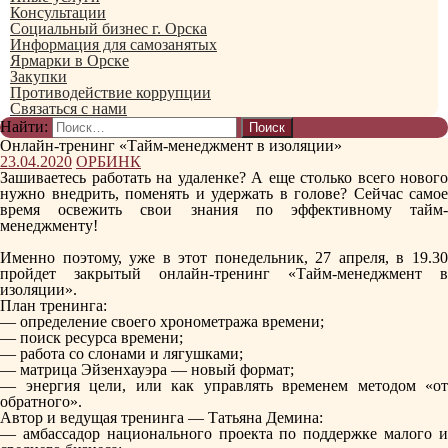
Консультации
Социальный бизнес г. Орска
Информация для самозанятых
Ярмарки в Орске
Закупки
Противодействие коррупции
Связаться с нами
Найти:
Онлайн-тренинг «Тайм-менеджмент в изоляции»
23.04.2020
ОРБИНК
Зашиваетесь работать на удаленке? А еще столько всего нового
нужно внедрить, поменять и удержать в голове? Сейчас самое
время освежить свои знания по эффективному тайм-
менеджменту!
Именно поэтому, уже в этот понедельник, 27 апреля, в 19.30
пройдет закрытый онлайн-тренинг «Тайм-менеджмент в
изоляции».
План тренинга:
— определение своего хронометража времени;
— поиск ресурса времени;
— работа со слонами и лягушками;
— матрица Эйзенхауэра — новый формат;
— энергия цели, или как управлять временем методом «от
обратного».
Автор и ведущая тренинга — Татьяна Демина:
— амбассадор национального проекта по поддержке малого и