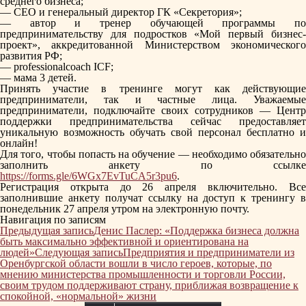
среднего бизнеса;
— CEO и генеральный директор ГК «Секретория»;
— автор и тренер обучающей программы по
предпринимательству для подростков «Мой первый бизнес-
проект», аккредитованной Министерством экономического
развития РФ;
— professionalcoach ICF;
— мама 3 детей.
Принять участие в тренинге могут как действующие
предприниматели, так и частные лица. Уважаемые
предприниматели, подключайте своих сотрудников — Центр
поддержки предпринимательства сейчас предоставляет
уникальную возможность обучать свой персонал бесплатно и
онлайн!
Для того, чтобы попасть на обучение — необходимо обязательно
заполнить анкету по ссылке
https://forms.gle/6WGx7EvTuCA5r3pu6
.
Регистрация открыта до 26 апреля включительно. Все
заполнившие анкету получат ссылку на доступ к тренингу в
понедельник 27 апреля утром на электронную почту.
Навигация по записям
Предыдущая запись
Денис Паслер: «Поддержка бизнеса должна
быть максимально эффективной и ориентирована на
людей»
Следующая запись
Предприятия и предприниматели из
Оренбургской области вошли в число героев, которые, по
мнению министерства промышленности и торговли России,
своим трудом поддерживают страну, приближая возвращение к
спокойной, «нормальной» жизни