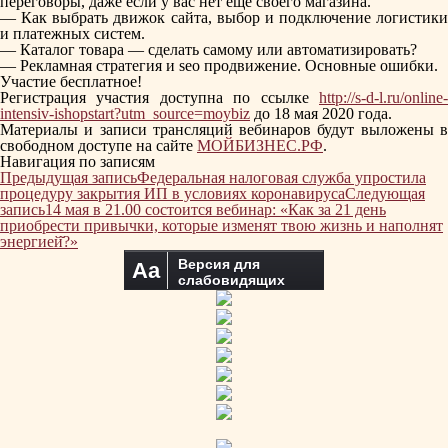
переговоры, даже если у вас нет еще своего магазина.
— Как выбрать движок сайта, выбор и подключение логистики
и платежных систем.
— Каталог товара — сделать самому или автоматизировать?
— Рекламная стратегия и seo продвижение. Основные ошибки.
Участие бесплатное!
Регистрация участия доступна по ссылке
http://s-d-l.ru/online-
intensiv-ishopstart?utm_source=moybiz
до 18 мая 2020 года.
Материалы и записи трансляций вебинаров будут выложены в
свободном доступе на сайте
МОЙБИЗНЕС.РФ
.
Навигация по записям
Предыдущая запись
Федеральная налоговая служба упростила
процедуру закрытия ИП в условиях коронавируса
Следующая
запись
14 мая в 21.00 состоится вебинар: «Как за 21 день
приобрести привычки, которые изменят твою жизнь и наполнят
энергией̆?»
Версия для
Aa
слабовидящих