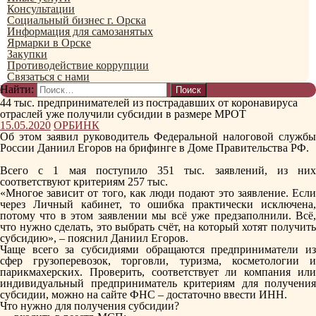
Консультации
Социальный бизнес г. Орска
Информация для самозанятых
Ярмарки в Орске
Закупки
Противодействие коррупции
Связаться с нами
Найти:
44 тыс. предпринимателей из пострадавших от коронавируса
отраслей уже получили субсидии в размере МРОТ
15.05.2020
ОРБИНК
Об этом заявил руководитель Федеральной налоговой службы
России Даниил Егоров на брифинге в Доме Правительства РФ.
Всего с 1 мая поступило 351 тыс. заявлений, из них
соответствуют критериям 257 тыс.
«Многое зависит от того, как люди подают это заявление. Если
через Личный кабинет, то ошибка практически исключена,
потому что в этом заявлении мы всё уже предзаполнили. Всё,
что нужно сделать, это выбрать счёт, на который хотят получить
субсидию», – пояснил Даниил Егоров.
Чаще всего за субсидиями обращаются предприниматели из
сфер грузоперевозок, торговли, туризма, косметологии и
парикмахерских. Проверить, соответствует ли компания или
индивидуальный предприниматель критериям для получения
субсидии, можно на сайте ФНС – достаточно ввести ИНН.
Что нужно для получения субсидии?