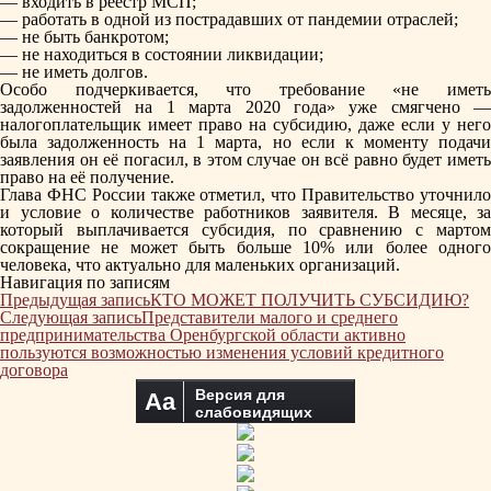
— входить в реестр МСП;
— работать в одной из пострадавших от пандемии отраслей;
— не быть банкротом;
— не находиться в состоянии ликвидации;
— не иметь долгов.
Особо подчеркивается, что требование «не иметь
задолженностей на 1 марта 2020 года» уже смягчено —
налогоплательщик имеет право на субсидию, даже если у него
была задолженность на 1 марта, но если к моменту подачи
заявления он её погасил, в этом случае он всё равно будет иметь
право на её получение.
Глава ФНС России также отметил, что Правительство уточнило
и условие о количестве работников заявителя. В месяце, за
который выплачивается субсидия, по сравнению с мартом
сокращение не может быть больше 10% или более одного
человека, что актуально для маленьких организаций.
Навигация по записям
Предыдущая запись
КТО МОЖЕТ ПОЛУЧИТЬ СУБСИДИЮ?
Следующая запись
Представители малого и среднего
предпринимательства Оренбургской области активно
пользуются возможностью изменения условий кредитного
договора
Версия для
Aa
слабовидящих