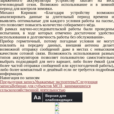
заряженного аккумулятора устройству хватает на весь
пчеловодный сезон. Возможно использование и в зимний
период для контроля зимовки.
Михаил Кириков:
«Благодаря устройству возможно
анализировать данные за длительный период времени и
выявлять оптимальные для каждого условия работы на пасеке,
это позволяет повысить количество собираемого мёда.
В рамках научно-исследовательской работы были проведены
испытания, в ходе которых отмечено достаточное удобство
использования и долговечность работы без обслуживания».
Прибор герметичный, потому погодные условия не могут
повлиять на передачу данных, внешняя антенна делает
возможной отправку сообщений даже в местах с невысоким
качеством сотовой связи. Возможность использования разных
типов аккумуляторов позволяет пользователю самостоятельно
выбрать подходящий для него вариант, либо более ёмкий (для
более частой отправки сообщений или круглогодичной работы),
либо более компактный и дешёвый если не требуется подробная
информация.
Навигация по записям
Предыдущая запись
Уважаемые экспортеры!
Следующая
запись
Вебинар для субъектов МСП, занимающихся
сельскохозяйственной деятельностью
Версия для
Aa
слабовидящих