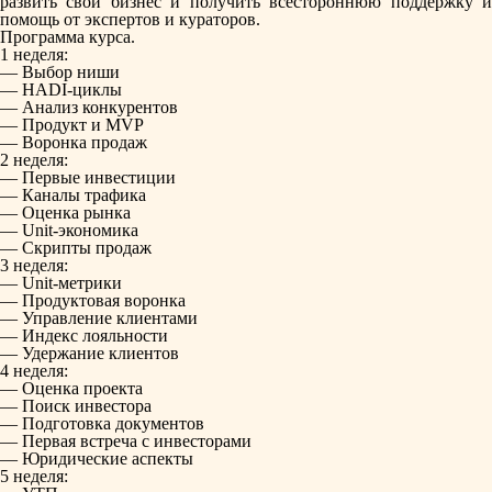
развить свой бизнес и получить всестороннюю поддержку и
помощь от экспертов и кураторов.
Программа курса.
1 неделя:
— Выбор ниши
— HADI-циклы
— Анализ конкурентов
— Продукт и MVP
— Воронка продаж
2 неделя:
— Первые инвестиции
— Каналы трафика
— Оценка рынка
— Unit-экономика
— Скрипты продаж
3 неделя:
— Unit-метрики
— Продуктовая воронка
— Управление клиентами
— Индекс лояльности
— Удержание клиентов
4 неделя:
— Оценка проекта
— Поиск инвестора
— Подготовка документов
— Первая встреча с инвесторами
— Юридические аспекты
5 неделя: