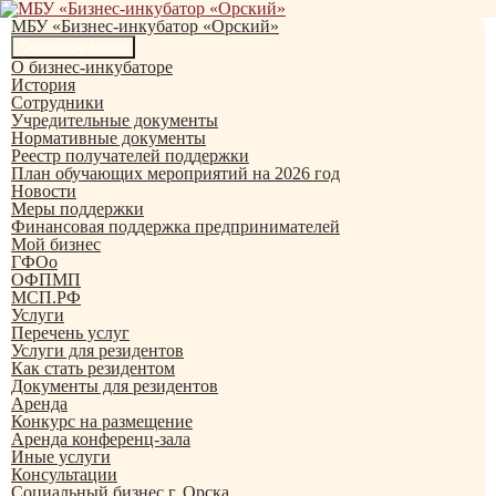
Перейти
к
МБУ «Бизнес-инкубатор «Орский»
содержимому
Поиск
Основное меню
О бизнес-инкубаторе
История
Сотрудники
Учредительные документы
Нормативные документы
Реестр получателей поддержки
План обучающих мероприятий на 2026 год
Новости
Меры поддержки
Финансовая поддержка предпринимателей
Мой бизнес
ГФОо
ОФПМП
МСП.РФ
Услуги
Перечень услуг
Услуги для резидентов
Как стать резидентом
Документы для резидентов
Аренда
Конкурс на размещение
Аренда конференц-зала
Иные услуги
Консультации
Социальный бизнес г. Орска