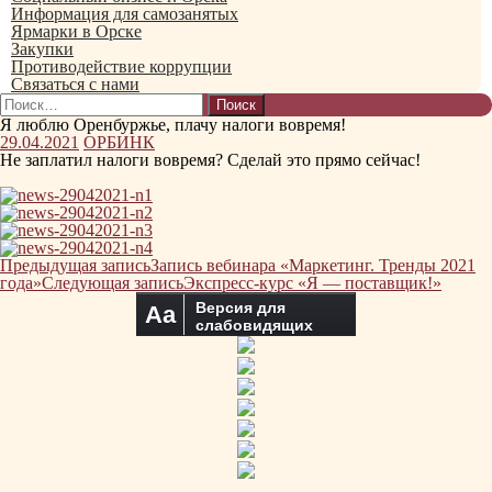
Информация для самозанятых
Ярмарки в Орске
Закупки
Противодействие коррупции
Связаться с нами
Найти:
Я люблю Оренбуржье, плачу налоги вовремя!
29.04.2021
ОРБИНК
Не заплатил налоги вовремя? Сделай это прямо сейчас!
Навигация
Предыдущая запись
Запись вебинара «Маркетинг. Тренды 2021
по
года»
Следующая запись
Экспресс-курс «Я — поставщик!»
записям
Версия для
Aa
слабовидящих