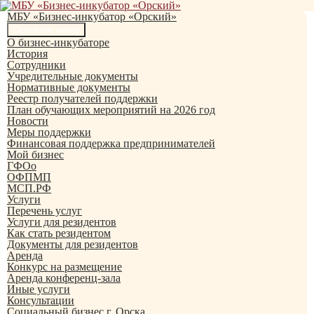
Перейти
к
МБУ «Бизнес-инкубатор «Орский»
содержимому
Поиск
Основное меню
О бизнес-инкубаторе
История
Сотрудники
Учредительные документы
Нормативные документы
Реестр получателей поддержки
План обучающих мероприятий на 2026 год
Новости
Меры поддержки
Финансовая поддержка предпринимателей
Мой бизнес
ГФОо
ОФПМП
МСП.РФ
Услуги
Перечень услуг
Услуги для резидентов
Как стать резидентом
Документы для резидентов
Аренда
Конкурс на размещение
Аренда конференц-зала
Иные услуги
Консультации
Социальный бизнес г. Орска