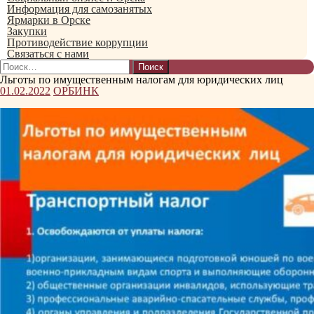
Информация для самозанятых
Ярмарки в Орске
Закупки
Противодействие коррупции
Связаться с нами
Найти:
Льготы по имущественным налогам для юридических лиц
01.02.2022
ОРБИНК