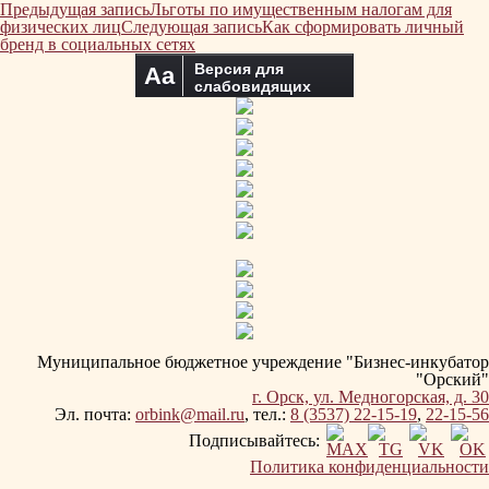
Навигация
Предыдущая запись
Льготы по имущественным налогам для
по
физических лиц
Следующая запись
Как сформировать личный
записям
бренд в социальных сетях
Версия для
Aa
слабовидящих
Муниципальное бюджетное учреждение "Бизнес-инкубатор
"Орский"
г. Орск, ул. Медногорская, д. 30
Эл. почта:
orbink@mail.ru
, тел.:
8 (3537) 22-15-19
,
22-15-56
Подписывайтесь:
Политика конфиденциальности