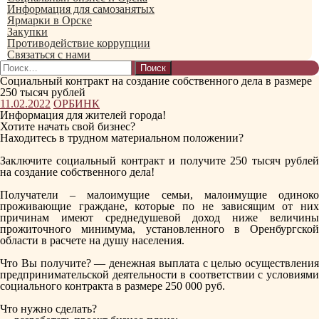
Информация для самозанятых
Ярмарки в Орске
Закупки
Противодействие коррупции
Связаться с нами
Найти:
Социальный контракт на создание собственного дела в размере
250 тысяч рублей
11.02.2022
ОРБИНК
Информация для жителей города!
Хотите начать свой бизнес?
Находитесь в трудном материальном положении?
Заключите социальный контракт и получите 250 тысяч рублей
на создание собственного дела!
⠀
Получатели – малоимущие семьи, малоимущие одиноко
проживающие граждане, которые по не зависящим от них
причинам имеют среднедушевой доход ниже величины
прожиточного минимума, установленного в Оренбургской
области в расчете на душу населения.
⠀
Что Вы получите? — денежная выплата с целью осуществления
предпринимательской деятельности в соответствии с условиями
социального контракта в размере 250 000 руб.
⠀
Что нужно сделать?