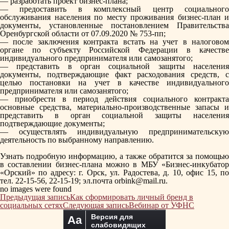
— разработать проект бизнес-плана;
— предоставить в комплексный центр социального
обслуживания населения по месту проживания бизнес-план и
документы, установленные постановлением Правительства
Оренбургской области от 07.09.2020 № 753-пп;
— после заключения контракта встать на учет в налоговом
органе по субъекту Российской Федерации в качестве
индивидуального предпринимателя или самозанятого;
— представить в орган социальной защиты населения
документы, подтверждающие факт расходования средств, с
целью постановки на учет в качестве индивидуального
предпринимателя или самозанятого;
— приобрести в период действия социального контракта
основные средства, материально-производственные запасы и
представить в орган социальной защиты населения
подтверждающие документы;
— осуществлять индивидуальную предпринимательскую
деятельность по выбранному направлению.
⠀
Узнать подробную информацию, а также обратится за помощью
в составлении бизнес-плана можно в МБУ «Бизнес-инкубатор
«Орский» по адресу: г. Орск, ул. Радостева, д. 10, офис 15, по
тел. 22-15-56, 22-15-19; эл.почта orbink@mail.ru.
no images were found
Навигация
Предыдущая запись
Как сформировать личный бренд в
по
социальных сетях
Следующая запись
Вебинар от УФНС
записям
Версия для
Aa
слабовидящих