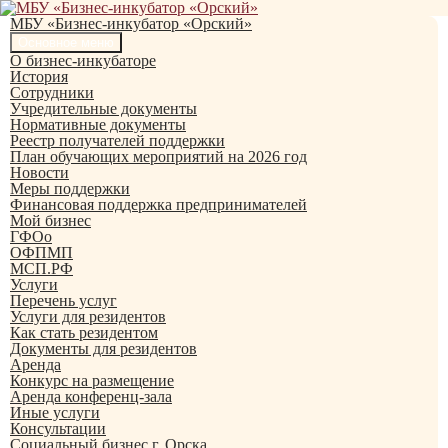
Перейти
к
МБУ «Бизнес-инкубатор «Орский»
содержимому
Поиск
Основное меню
О бизнес-инкубаторе
История
Сотрудники
Учредительные документы
Нормативные документы
Реестр получателей поддержки
План обучающих мероприятий на 2026 год
Новости
Меры поддержки
Финансовая поддержка предпринимателей
Мой бизнес
ГФОо
ОФПМП
МСП.РФ
Услуги
Перечень услуг
Услуги для резидентов
Как стать резидентом
Документы для резидентов
Аренда
Конкурс на размещение
Аренда конференц-зала
Иные услуги
Консультации
Социальный бизнес г. Орска