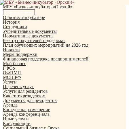
Перейти
к
МБУ «Бизнес-инкубатор «Орский»
содержимому
Поиск
Основное меню
О бизнес-инкубаторе
История
Сотрудники
Учредительные документы
Нормативные документы
Реестр получателей поддержки
План обучающих мероприятий на 2026 год
Новости
Меры поддержки
Финансовая поддержка предпринимателей
Мой бизнес
ГФОо
ОФПМП
МСП.РФ
Услуги
Перечень услуг
Услуги для резидентов
Как стать резидентом
Документы для резидентов
Аренда
Конкурс на размещение
Аренда конференц-зала
Иные услуги
Консультации
Социальный бизнес г. Орска