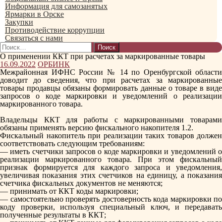
Информация для самозанятых
Ярмарки в Орске
Закупки
Противодействие коррупции
Связаться с нами
Найти:
О применении ККТ при расчетах за маркированные товары
16.09.2022
ОРБИНК
Межрайонная ИФНС России № 14 по Оренбургской области
доводит до сведения, что при расчетах за маркированные
товары продавцы обязаны формировать данные о товаре в виде
запросов о коде маркировки и уведомлений о реализации
маркированного товара.
Владельцы ККТ для работы с маркированными товарами
обязаны применять версию фискального накопителя 1.2.
Фискальный накопитель при реализации таких товаров должен
соответствовать следующим требованиям:
— иметь счетчики запросов о коде маркировки и уведомлений о
реализации маркированного товара. При этом фискальный
признак формируется для каждого запроса и уведомления,
увеличивая показания этих счетчиков на единицу, а показания
счетчика фискальных документов не меняются;
— принимать от ККТ коды маркировки;
— самостоятельно проверять достоверность кода маркировки по
коду проверки, используя специальный ключ, и передавать
полученные результаты в ККТ;