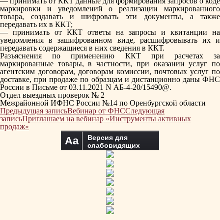
— принимать от ККТ данные для формирования запросов о коде
маркировки и уведомлений о реализации маркированного
товара, создавать и шифровать эти документы, а также
передавать их в ККТ;
— принимать от ККТ ответы на запросы и квитанции на
уведомления в зашифрованном виде, расшифровывать их и
передавать содержащиеся в них сведения в ККТ.
Разъяснения по применению ККТ при расчетах за
маркированные товары, в частности, при оказании услуг по
агентским договорам, договорам комиссии, почтовых услуг по
доставке, при продаже по образцам и дистанционно даны ФНС
России в Письме от 03.11.2021 N АБ-4-20/15490@.
Отдел выездных проверок № 2
Межрайонной ИФНС России №14 по Оренбургской области
Навигация
Предыдущая запись
Вебинар от ФНС
Следующая
по
запись
Приглашаем на вебинар «Инструменты активных
записям
продаж»
Версия для
Aa
слабовидящих