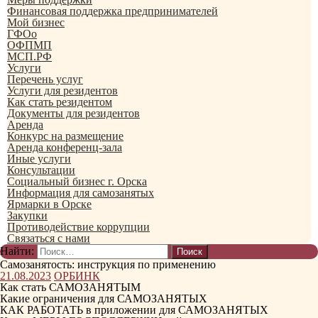
Финансовая поддержка предпринимателей
Мой бизнес
ГФОо
ОФПМП
МСП.РФ
Услуги
Перечень услуг
Услуги для резидентов
Как стать резидентом
Документы для резидентов
Аренда
Конкурс на размещение
Аренда конференц-зала
Иные услуги
Консультации
Социальный бизнес г. Орска
Информация для самозанятых
Ярмарки в Орске
Закупки
Противодействие коррупции
Связаться с нами
Найти:
Самозанятость: инструкция по применению
21.08.2023
ОРБИНК
Как стать САМОЗАНЯТЫМ
Какие ограничения для САМОЗАНЯТЫХ
КАК РАБОТАТЬ в приложении для САМОЗАНЯТЫХ