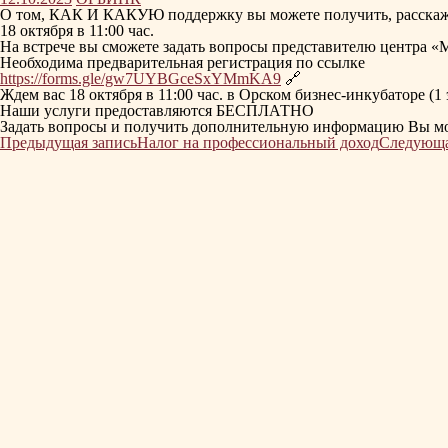
О том, КАК И КАКУЮ поддержку вы можете получить, расскаж
18 октября в 11:00 час.
На встрече вы сможете задать вопросы представителю центра «
Необходима предварительная регистрация по ссылке
https://forms.gle/gw7UYBGceSxYMmKA9
🔗
Ждем вас 18 октября в 11:00 час. в Орском бизнес-инкубаторе (1
Наши услуги предоставляются БЕСПЛАТНО
Задать вопросы и получить дополнительную информацию Вы може
Навигация
Предыдущая запись
Налог на профессиональный доход
Следующа
по
записям