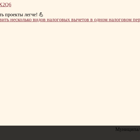
CX2Q6
ть проекты легче! 💪
явить несколько видов налоговых вычетов в одном налоговом пе
Муниципал