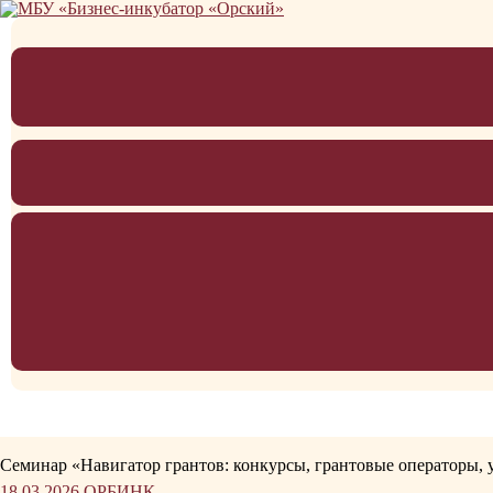
Перейти
к
содержимому
Семинар «Навигатор грантов: конкурсы, грантовые операторы, 
18.03.2026
ОРБИНК