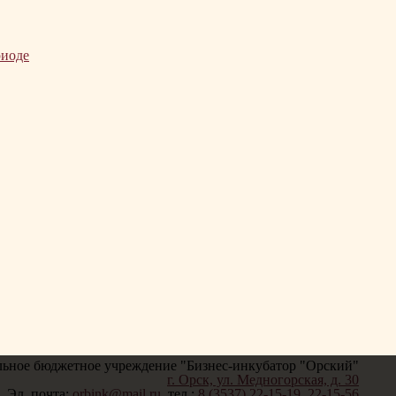
риоде
ьное бюджетное учреждение "Бизнес-инкубатор "Орский"
г. Орск, ул. Медногорская, д. 30
Эл. почта:
orbink@mail.ru
, тел.:
8 (3537) 22-15-19
,
22-15-56