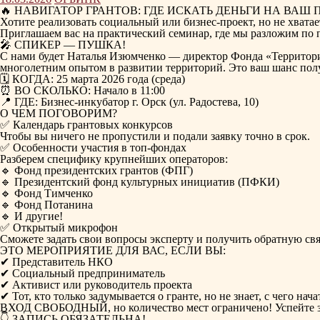
🔥 НАВИГАТОР ГРАНТОВ: ГДЕ ИСКАТЬ ДЕНЬГИ НА ВАШ 
Хотите реализовать социальный или бизнес-проект, но не хвата
Приглашаем вас на практический семинар, где мы разложим по 
🎤 СПИКЕР — ПУШКА!
С нами будет Наталья Изюмченко — директор Фонда «Территория
многолетним опытом в развитии территорий. Это ваш шанс получ
🗓 КОГДА: 25 марта 2026 года (среда)
⏰ ВО СКОЛЬКО: Начало в 11:00
📍 ГДЕ: Бизнес-инкубатор г. Орск (ул. Радостева, 10)
О ЧЕМ ПОГОВОРИМ?
✅ Календарь грантовых конкурсов
Чтобы вы ничего не пропустили и подали заявку точно в срок.
✅ Особенности участия в топ-фондах
Разберем специфику крупнейших операторов:
🔹 Фонд президентских грантов (ФПГ)
🔹 Президентский фонд культурных инициатив (ПФКИ)
🔹 Фонд Тимченко
🔹 Фонд Потанина
🔹 И другие!
✅ Открытый микрофон
Сможете задать свои вопросы эксперту и получить обратную связ
ЭТО МЕРОПРИЯТИЕ ДЛЯ ВАС, ЕСЛИ ВЫ:
✔ Представитель НКО
✔ Социальный предприниматель
✔ Активист или руководитель проекта
✔ Тот, кто только задумывается о гранте, но не знает, с чего нача
ВХОД СВОБОДНЫЙ, но количество мест ограничено! Успейте з
👇 ЗАПИСЬ ОБЯЗАТЕЛЬНА!