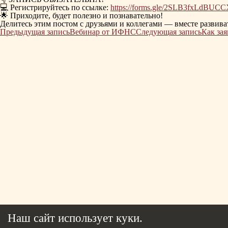
💻 Регистрируйтесь по ссылке:
https://forms.gle/2SLB3fxLdBUC
🌟 Приходите, будет полезно и познавательно!
Делитесь этим постом с друзьями и коллегами — вместе развива
Навигация
Предыдущая запись
Вебинар от ИФНС
Следующая запись
Как за
по
записям
Наш сайт использует куки.