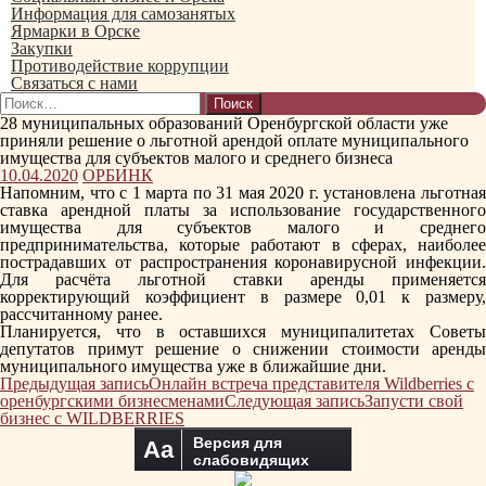
Информация для самозанятых
Ярмарки в Орске
Закупки
Противодействие коррупции
Связаться с нами
Найти:
28 муниципальных образований Оренбургской области уже
приняли решение о льготной арендой оплате муниципального
имущества для субъектов малого и среднего бизнеса
10.04.2020
ОРБИНК
Напомним, что с 1 марта по 31 мая 2020 г. установлена льготная
ставка арендной платы за использование государственного
имущества для субъектов малого и среднего
предпринимательства, которые работают в сферах, наиболее
пострадавших от распространения коронавирусной инфекции.
Для расчёта льготной ставки аренды применяется
корректирующий коэффициент в размере 0,01 к размеру,
рассчитанному ранее.
Планируется, что в оставшихся муниципалитетах Советы
депутатов примут решение о снижении стоимости аренды
муниципального имущества уже в ближайшие дни.
Навигация
Предыдущая запись
Онлайн встреча представителя Wildberries с
по
оренбургскими бизнесменами
Следующая запись
Запусти свой
записям
бизнес с WILDBERRIES
Версия для
Aa
слабовидящих