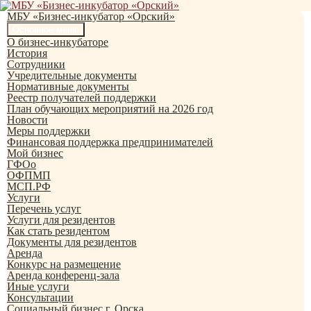
Перейти
к
МБУ «Бизнес-инкубатор «Орский»
содержимому
Поиск
Основное меню
О бизнес-инкубаторе
История
Сотрудники
Учредительные документы
Нормативные документы
Реестр получателей поддержки
План обучающих мероприятий на 2026 год
Новости
Меры поддержки
Финансовая поддержка предпринимателей
Мой бизнес
ГФОо
ОФПМП
МСП.РФ
Услуги
Перечень услуг
Услуги для резидентов
Как стать резидентом
Документы для резидентов
Аренда
Конкурс на размещение
Аренда конференц-зала
Иные услуги
Консультации
Социальный бизнес г. Орска