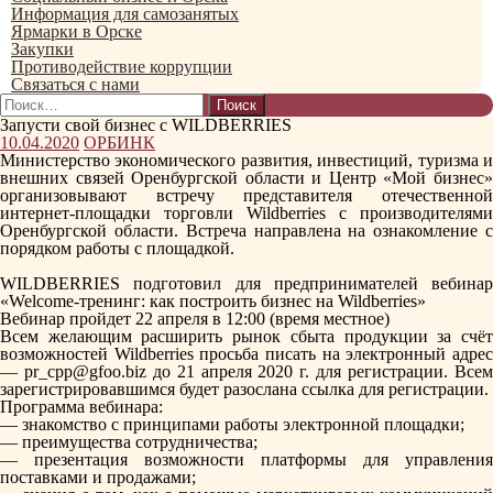
Информация для самозанятых
Ярмарки в Орске
Закупки
Противодействие коррупции
Связаться с нами
Найти:
Запусти свой бизнес с WILDBERRIES
10.04.2020
ОРБИНК
Министерство экономического развития, инвестиций, туризма и
внешних связей Оренбургской области и Центр «Мой бизнес»
организовывают встречу представителя отечественной
интернет-площадки торговли Wildberries с производителями
Оренбургской области. Встреча направлена на ознакомление с
порядком работы с площадкой.
WILDBERRIES подготовил для предпринимателей вебинар
«Welcome-тренинг: как построить бизнес на Wildberries»
Вебинар пройдет 22 апреля в 12:00 (время местное)
Всем желающим расширить рынок сбыта продукции за счёт
возможностей Wildberries просьба писать на электронный адрес
— pr_cpp@gfoo.biz до 21 апреля 2020 г. для регистрации. Всем
зарегистрировавшимся будет разослана ссылка для регистрации.
Программа вебинара:
— знакомство с принципами работы электронной площадки;
— преимущества сотрудничества;
— презентация возможности платформы для управления
поставками и продажами;