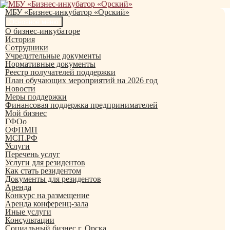
Перейти
к
МБУ «Бизнес-инкубатор «Орский»
содержимому
Поиск
Основное меню
О бизнес-инкубаторе
История
Сотрудники
Учредительные документы
Нормативные документы
Реестр получателей поддержки
План обучающих мероприятий на 2026 год
Новости
Меры поддержки
Финансовая поддержка предпринимателей
Мой бизнес
ГФОо
ОФПМП
МСП.РФ
Услуги
Перечень услуг
Услуги для резидентов
Как стать резидентом
Документы для резидентов
Аренда
Конкурс на размещение
Аренда конференц-зала
Иные услуги
Консультации
Социальный бизнес г. Орска