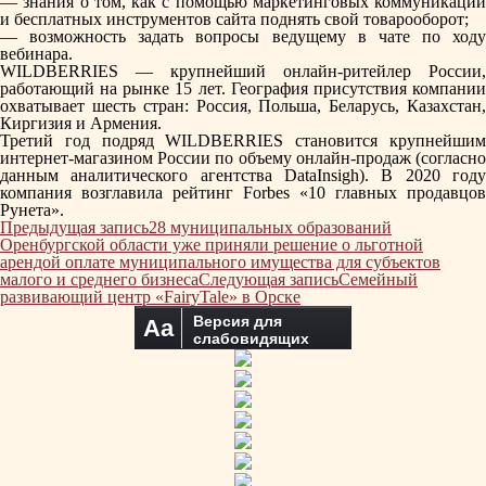
— знания о том, как с помощью маркетинговых коммуникаций
и бесплатных инструментов сайта поднять свой товарооборот;
— возможность задать вопросы ведущему в чате по ходу
вебинара.
WILDBERRIES — крупнейший онлайн-ритейлер России,
работающий на рынке 15 лет. География присутствия компании
охватывает шесть стран: Россия, Польша, Беларусь, Казахстан,
Киргизия и Армения.
Третий год подряд WILDBERRIES становится крупнейшим
интернет-магазином России по объему онлайн-продаж (согласно
данным аналитического агентства DataInsigh). В 2020 году
компания возглавила рейтинг Forbes «10 главных продавцов
Рунета».
Навигация
Предыдущая запись
28 муниципальных образований
по
Оренбургской области уже приняли решение о льготной
записям
арендой оплате муниципального имущества для субъектов
малого и среднего бизнеса
Следующая запись
Семейный
развивающий центр «FairyTale» в Орске
Версия для
Aa
слабовидящих